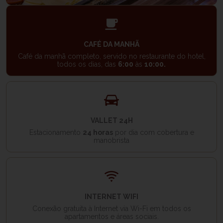
CAFÉ DA MANHÃ
Café da manhã completo, servido no restaurante do hotel,
todos os dias, das
6:00
às
10:00.
VALLET 24H
Estacionamento
24 horas
por dia com cobertura e
manobrista
INTERNET WIFI
Conexão gratuita à Internet via Wi-Fi em todos os
apartamentos e áreas sociais.